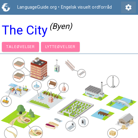
settings
LanguageGuide.org
•
Engelsk visuelt ordforråd
(Byen)
The City
TALEØVELSER
LYTTEØVELSER