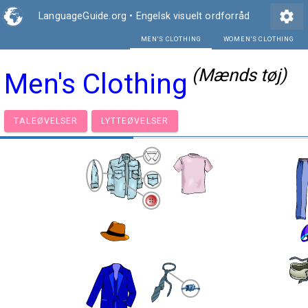
settings
LanguageGuide.org
•
Engelsk visuelt ordforråd
MEN'S CLOTHING
(Mænds tøj)
Men's Clothing
TALEØVELSER
LYTTEØVELSER