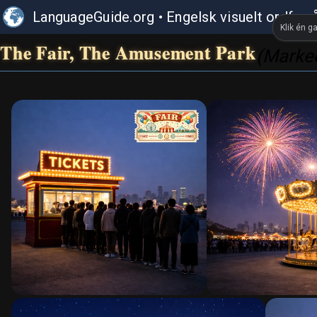
LanguageGuide.org
•
Engelsk visuelt ordforr
Klik én g
The Fair, The Amusement Park
(Marked