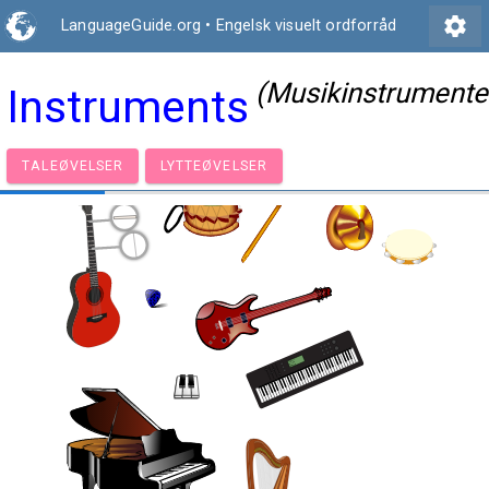
settings
LanguageGuide.org
•
Engelsk visuelt ordforråd
(Musikinstrumente
Instruments
TALEØVELSER
LYTTEØVELSER