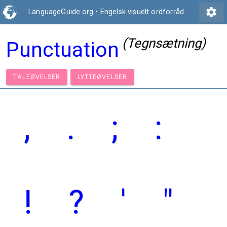
settings
LanguageGuide.org
•
Engelsk visuelt ordforråd
(Tegnsætning)
Punctuation
TALEØVELSER
LYTTEØVELSER
,
.
;
:
!
?
'
"