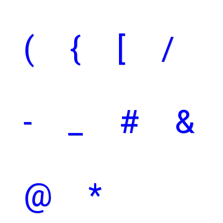
(
{
[
/
-
_
#
&
@
*