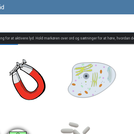
åd
ang for at aktivere lyd. Hold markøren over ord og sætninger for at høre, hvordan d