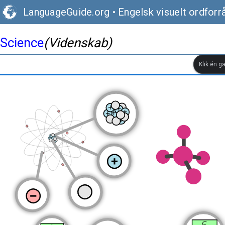
LanguageGuide.org
•
Engelsk visuelt ordforr
Science
(Videnskab)
Klik én g