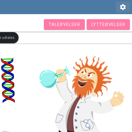
settings
TALEØVELSER
LYTTEØVELSER
e udtales.