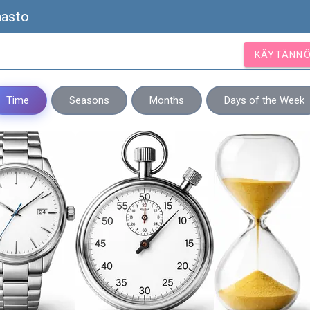
nasto
KÄYTÄNNÖ
Time
Seasons
Months
Days of the Week