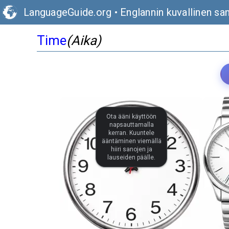
LanguageGuide.org
•
Englannin kuvallinen sa
Time
(Aika)
Ota ääni käyttöön
napsauttamalla
kerran. Kuuntele
ääntäminen viemällä
hiiri sanojen ja
lauseiden päälle.