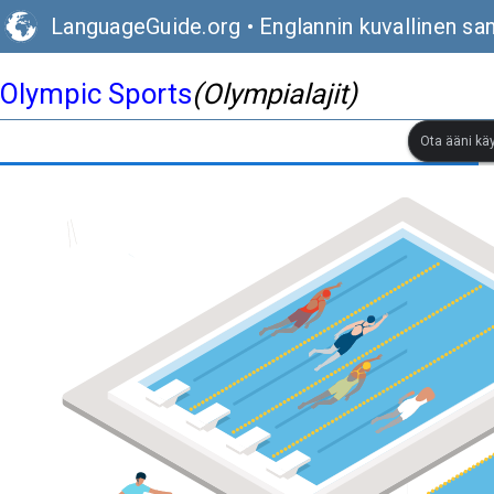
LanguageGuide.org
•
Englannin kuvallinen sa
Olympic Sports
(Olympialajit)
Ota ääni kä