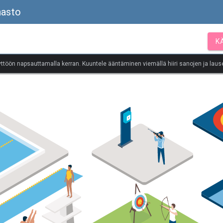
nasto
K
yttöön napsauttamalla kerran. Kuuntele ääntäminen viemällä hiiri sanojen ja lause