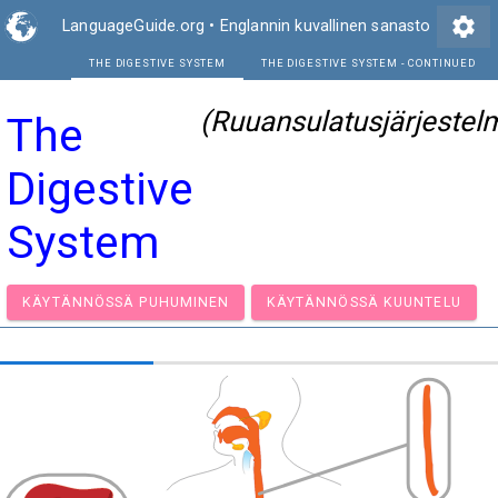
settings
LanguageGuide.org
•
Englannin kuvallinen sanasto
THE DIGESTIVE SYSTEM
THE DIGEST
(Ruuansulatusjärjestel
The
Digestive
System
KÄYTÄNNÖSSÄ PUHUMINEN
KÄYTÄNNÖSSÄ KUUNT