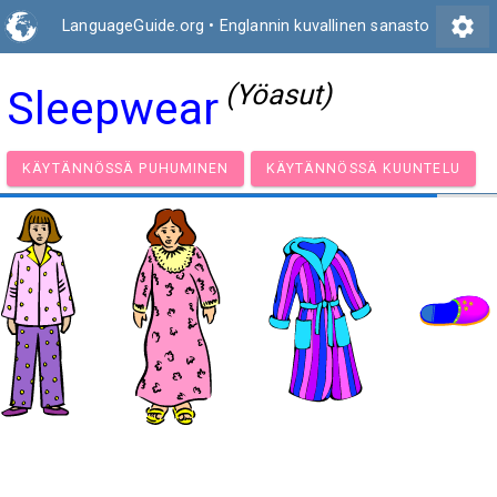
settings
LanguageGuide.org
•
Englannin kuvallinen sanasto
(Yöasut)
Sleepwear
KÄYTÄNNÖSSÄ PUHUMINEN
KÄYTÄNNÖSSÄ KUUNT