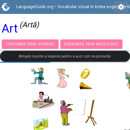
settings
LanguageGuide.org
•
Vocabular vizual în limba engleză bri
(Artă)
Art
EXERSARE PRIN VORBIRE
EXERSARE PRIN ASCULTA
Atingeți cuvinte și expresii pentru a auzi cum se pronunță.