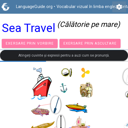
settings
LanguageGuide.org
•
Vocabular vizual în limba engleză bri
(Călătorie pe mare)
Sea Travel
EXERSARE PRIN VORBIRE
EXERSARE PRIN ASCULTA
Atingeți cuvinte și expresii pentru a auzi cum se pronunță.