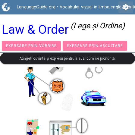
settings
LanguageGuide.org
•
Vocabular vizual în limba engleză bri
(Lege şi Ordine)
Law & Order
EXERSARE PRIN VORBIRE
EXERSARE PRIN ASCULTA
Atingeți cuvinte și expresii pentru a auzi cum se pronunță.