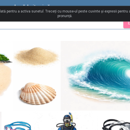
ba engleză britanică
 dată pentru a activa sunetul. Treceți cu mouse-ul peste cuvinte și expresii pentru
pronunță.