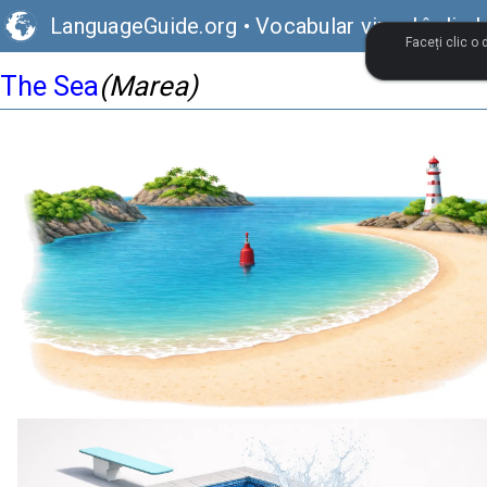
LanguageGuide.org
•
Vocabular vizual în lim
Faceți clic o
The Sea
(Marea)