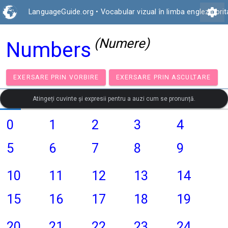
settings
LanguageGuide.org
•
Vocabular vizual în limba engleză bri
(Numere)
Numbers
EXERSARE PRIN VORBIRE
EXERSARE PRIN ASCULT
Atingeți cuvinte și expresii pentru a auzi cum se pronunță.
0
1
2
3
4
5
6
7
8
9
10
11
12
13
14
15
16
17
18
19
20
21
22
23
24