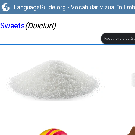
LanguageGuide.org
•
Vocabular vizual în lim
Sweets
(Dulciuri)
Faceți clic o dată