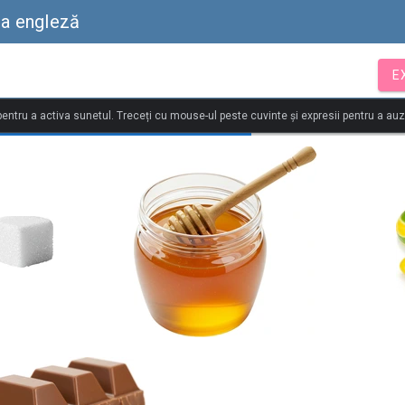
ba engleză
E
 pentru a activa sunetul. Treceți cu mouse-ul peste cuvinte și expresii pentru a au