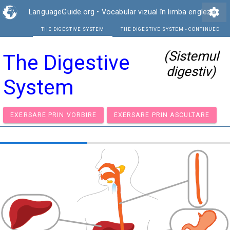
settings
LanguageGuide.org
•
Vocabular vizual în limba engleză
THE DIGESTIVE SYSTEM
THE DIGEST
(Sistemul
The Digestive
digestiv)
System
EXERSARE PRIN VORBIRE
EXERSARE PRIN ASCULTA