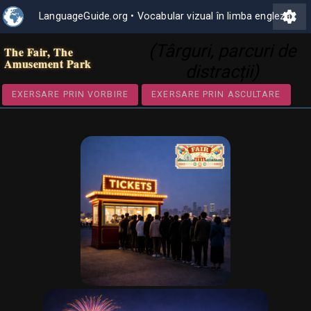
settings
LanguageGuide.org
•
Vocabular vizual în limba engleză
(Târguri, parcuri de
The Fair, The
Amusement Park
distracții)
EXERSARE PRIN VORBIRE
EXERSARE PRIN ASCULTA