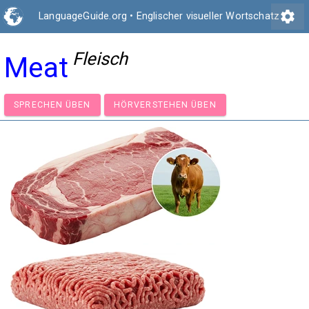
settings
LanguageGuide.org
•
Englischer visueller Wortschatz
Fleisch
Meat
SPRECHEN ÜBEN
HÖRVERSTEHEN ÜBEN