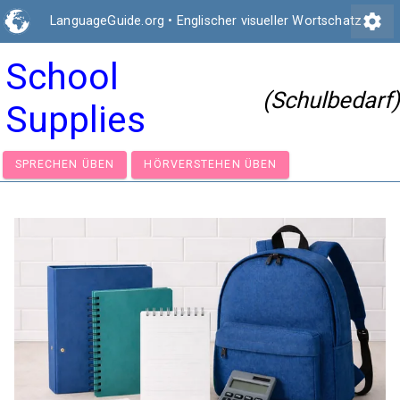
settings
LanguageGuide.org
•
Englischer visueller Wortschatz
School
(Schulbedarf)
Supplies
SPRECHEN ÜBEN
HÖRVERSTEHEN ÜBEN