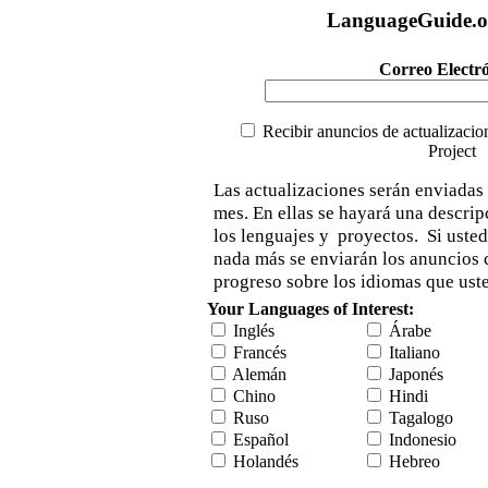
LanguageGuide.or
Correo Electró
Recibir anuncios de actualizaci
Project
Las actualizaciones serán enviadas
mes. En ellas se hayará una descrip
los lenguajes y proyectos. Si usted 
nada más se enviarán los anuncios 
progreso sobre los idiomas que ust
Your Languages of Interest:
Inglés
Árabe
Francés
Italiano
Alemán
Japonés
Chino
Hindi
Ruso
Tagalogo
Español
Indonesio
Holandés
Hebreo