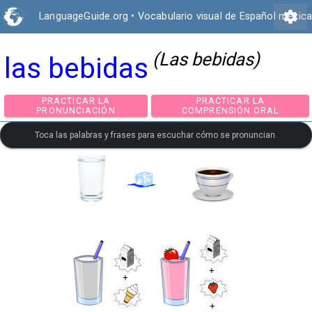
settings
LanguageGuide.org
•
Vocabulario visual de Español mexic
(Las bebidas)
las bebidas
PRACTICAR LA
PRACTICAR LA
PRONUNCIACIÓN
COMPRENSIÓN ORA
Toca las palabras y frases para escuchar cómo se pronuncian.