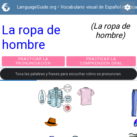
settings
LanguageGuide.org
•
Vocabulario visual de Español mexic
(La ropa de
La ropa de
hombre)
hombre
PRACTICAR LA
PRACTICAR LA
PRONUNCIACIÓN
COMPRENSIÓN ORA
Toca las palabras y frases para escuchar cómo se pronuncian.