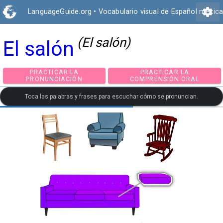
settings
LanguageGuide.org
•
Vocabulario visual de Español mexic
(El salón)
El salón
PRACTICAR LA
PRACTICAR LA
PRONUNCIACIÓN
COMPRENSIÓN ORA
Toca las palabras y frases para escuchar cómo se pronuncian.