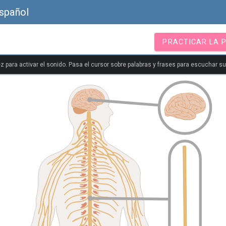
Español
PRACTICAR LA 
z para activar el sonido. Pasa el cursor sobre palabras y frases para escuchar s