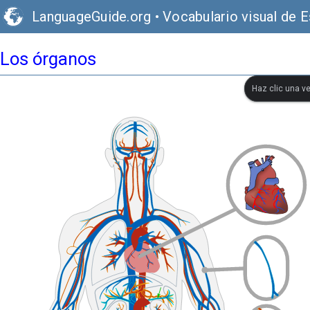
LanguageGuide.org
•
Vocabulario visual de 
Los órganos
Haz clic una ve