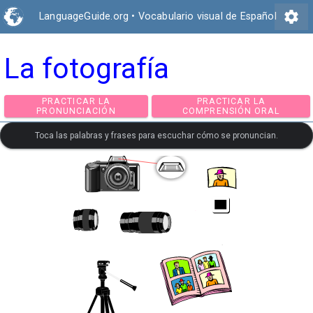
settings
LanguageGuide.org
•
Vocabulario visual de Español
La fotografía
PRACTICAR LA
PRACTICAR LA
PRONUNCIACIÓN
COMPRENSIÓN ORA
Toca las palabras y frases para escuchar cómo se pronuncian.