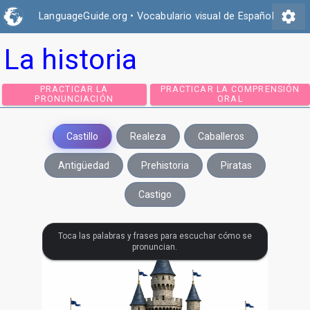
settings
LanguageGuide.org
•
Vocabulario visual de Español
La historia
PRACTICAR LA
PRACTICAR LA COMPRE
PRONUNCIACIÓN
ORAL
Castillo
Realeza
Caballeros
Antigüedad
Prehistoria
Piratas
Castigo
Toca las palabras y frases para escuchar cómo se
pronuncian.