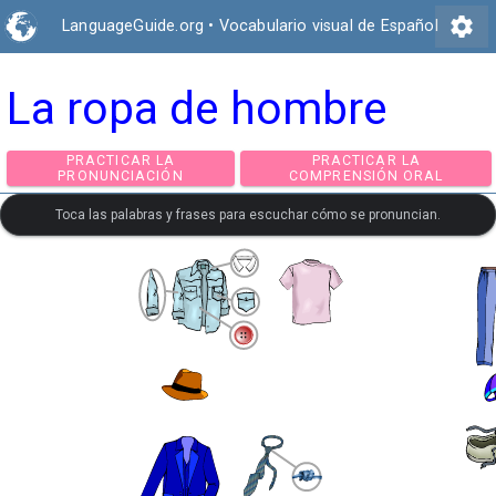
settings
LanguageGuide.org
•
Vocabulario visual de Español
La ropa de hombre
PRACTICAR LA
PRACTICAR LA
PRONUNCIACIÓN
COMPRENSIÓN ORA
Toca las palabras y frases para escuchar cómo se pronuncian.