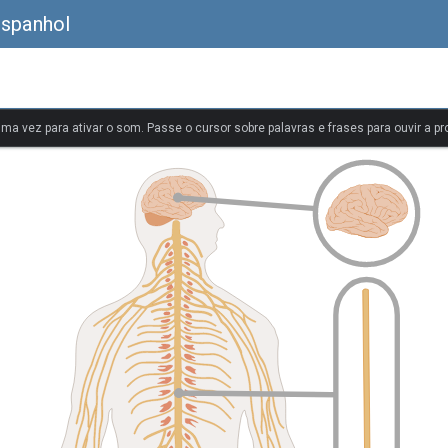
Espanhol
uma vez para ativar o som. Passe o cursor sobre palavras e frases para ouvir a pr