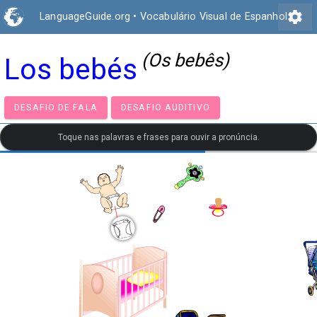
settings
LanguageGuide.org
•
Vocabulário Visual de Espanhol
(Os bebês)
Los bebés
DESAFIO DE FALA
DESAFIO AUDITIVO
Toque nas palavras e frases para ouvir a pronúncia.