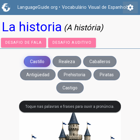
settings
LanguageGuide.org
•
Vocabulário Visual de Espanhol
La historia
(A história)
DESAFIO DE FALA
DESAFIO AUDITIVO
Castillo
Realeza
Caballeros
Antigüedad
Prehistoria
Piratas
Castigo
Toque nas palavras e frases para ouvir a pronúncia.