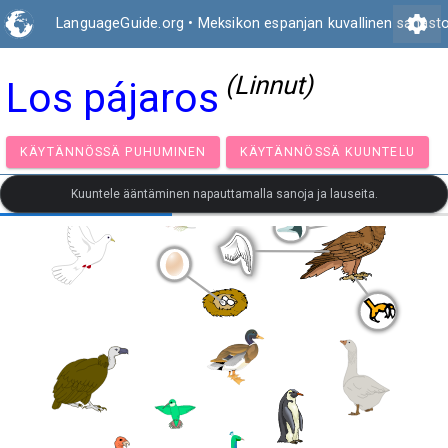
settings
LanguageGuide.org
•
Meksikon espanjan kuvallinen sanast
(Linnut)
Los pájaros
KÄYTÄNNÖSSÄ PUHUMINEN
KÄYTÄNNÖSSÄ KUUNT
Kuuntele ääntäminen napauttamalla sanoja ja lauseita.