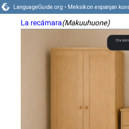
LanguageGuide.org
•
Meksikon espanjan kuva
La recámara
(Makuuhuone)
Ota ääni