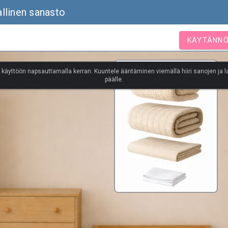
llinen sanasto
KÄYTÄNNÖ
 käyttöön napsauttamalla kerran. Kuuntele ääntäminen viemällä hiiri sanojen ja 
päälle.