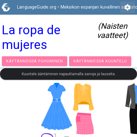
settings
LanguageGuide.org
•
Meksikon espanjan kuvallinen sanast
(Naisten
La ropa de
vaatteet)
mujeres
KÄYTÄNNÖSSÄ PUHUMINEN
KÄYTÄNNÖSSÄ KUUNT
Kuuntele ääntäminen napauttamalla sanoja ja lauseita.