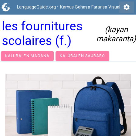
settings
LanguageGuide.org
•
Kamus Bahasa Faransa Visual
les fournitures
(kayan
scolaires (f.)
makaranta)
KALUBALEN MAGANA
KALUBALEN SAURARO