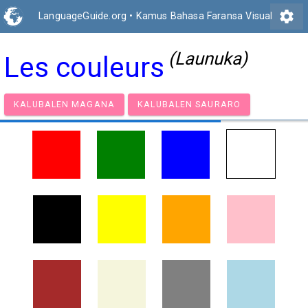
settings
LanguageGuide.org
•
Kamus Bahasa Faransa Visual
(Launuka)
Les couleurs
KALUBALEN MAGANA
KALUBALEN SAURARO