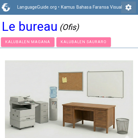
settings
LanguageGuide.org
•
Kamus Bahasa Faransa Visual
Le bureau
(Ofis)
KALUBALEN MAGANA
KALUBALEN SAURARO