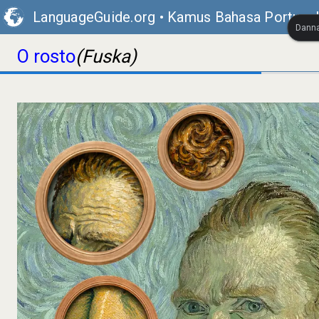
LanguageGuide.org
•
Kamus Bahasa Portugal
Danna
O rosto
(Fuska)