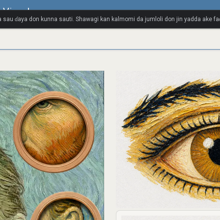
 Visual
 sau ɗaya don kunna sauti. Shawagi kan kalmomi da jumloli don jin yadda ake faɗ