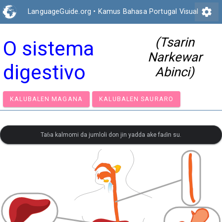
settings
LanguageGuide.org
•
Kamus Bahasa Portugal Visual
(Tsarin
O sistema
Narkewar
digestivo
Abinci)
KALUBALEN MAGANA
KALUBALEN SAURARO
Taɓa kalmomi da jumloli don jin yadda ake faɗin su.