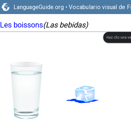
LanguageGuide.org
•
Vocabulario visual de 
Les boissons
(Las bebidas)
Haz clic una ve