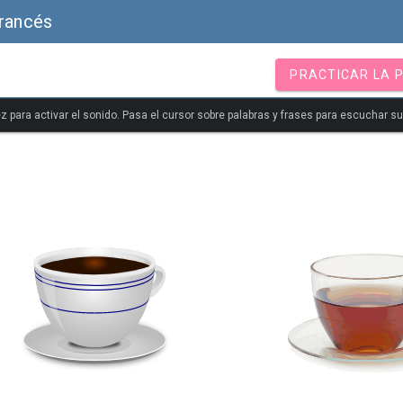
Francés
PRACTICAR LA 
z para activar el sonido. Pasa el cursor sobre palabras y frases para escuchar s