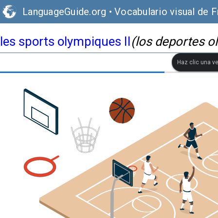
LanguageGuide.org
•
Vocabulario visual de 
les sports olympiques II
(los deportes ol
Haz clic una ve