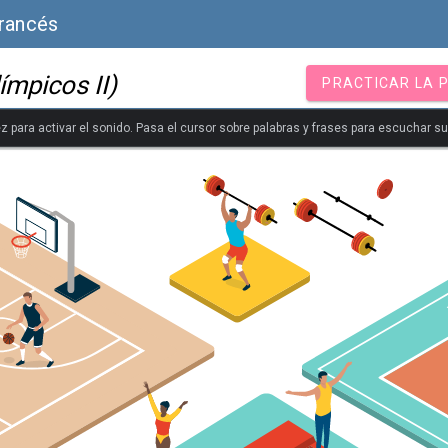
Francés
ímpicos II)
PRACTICAR LA 
z para activar el sonido. Pasa el cursor sobre palabras y frases para escuchar s