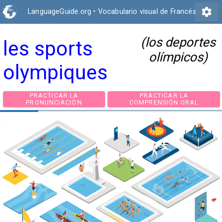
settings
LanguageGuide.org
•
Vocabulario visual de Francés
(los deportes
les sports
olímpicos)
olympiques
PRACTICAR LA
PRACTICAR LA
PRONUNCIACIÓN
COMPRENSIÓN ORA