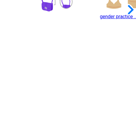
keyboard_arrow_
gender practice ..