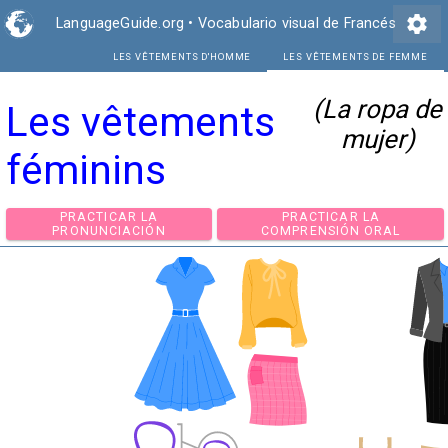
settings
LanguageGuide.org
•
Vocabulario visual de Francés
LES VÊTEMENTS D'HOMME
LE
(La ropa de
Les vêtements
mujer)
féminins
PRACTICAR LA
PRACTICAR LA
PRONUNCIACIÓN
COMPRENSIÓN ORA