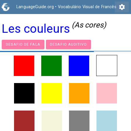
settings
LanguageGuide.org
•
Vocabulário Visual de Francês
(As cores)
Les couleurs
DESAFIO DE FALA
DESAFIO AUDITIVO