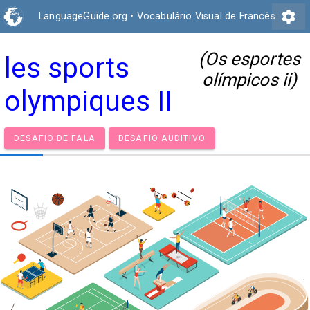
settings
LanguageGuide.org
•
Vocabulário Visual de Francês
(Os esportes
les sports
olímpicos ii)
olympiques II
DESAFIO DE FALA
DESAFIO AUDITIVO