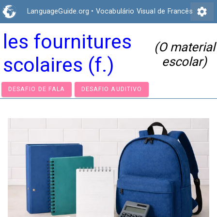
settings
LanguageGuide.org
•
Vocabulário Visual de Francês
les fournitures
(O material
scolaires (f.)
escolar)
DESAFIO DE FALA
DESAFIO AUDITIVO