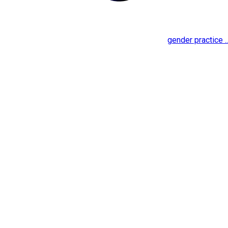
gender practice ..