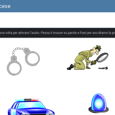
ncese
 una volta per attivare l'audio. Passa il mouse su parole e frasi per ascoltarne la p