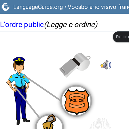
LanguageGuide.org
•
Vocabolario visivo fra
L'ordre public
(Legge e ordine)
Fai clic