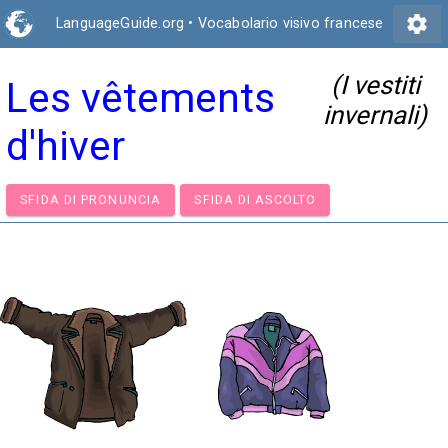
settings
LanguageGuide.org
•
Vocabolario visivo francese
(I vestiti
Les vêtements
invernali)
d'hiver
SFIDA DI PRONUNCIA
SFIDA DI ASCOLTO