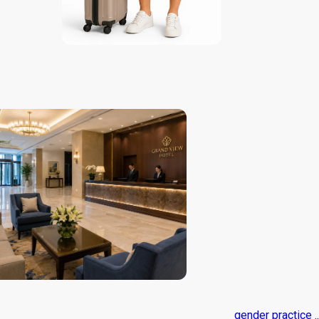
gender practice ..